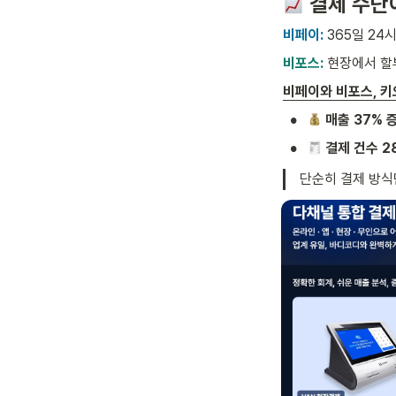
 결제 수단
비페이: 
365일 24
비포스: 
현장에서 할
비페이와 비포스, 키
•
매출 37% 
•
결제 건수 2
단순히 결제 방식