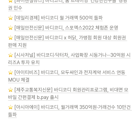
️ 
[파이낸셜뉴스] 바디코디, 홈 트레이닝 '건강한친구들' 경영
권 인수
️ 
[데일리경제] 바디코디 월 거래액 500억 돌파
️ 
[매일안전신문] 바디코디, 스포엑스2022 체험존 운영
️ 
[매일안전신문] 바디코디 x 허닭, 가맹점 회원 대상 회원권 
판매 지원
️ 
[시사저널] 바디코디·닥터차, 사업확장 시동거나···30억원 시
리즈A 투자 유치
️ 
[아이티비즈] 바디코디, 모두싸인과 전자계약 서비스 연동 
MOU 체결
️ 
[제주교통복지신문] 바디코디 회원관리프로그램, 비대면 모
바일 간편결제 b.pay 출시
️ 
[아시아에이]
바디코디, 월거래액 350억원·거래건수 10만건 
돌파